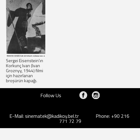
Sergei Eisenstein'ın
Korkunç Ivan (Ivan
Groznyy, 1944) filmi
için hazırlanan
broşürün kapağı.
Follow Us
E-Mail:
sinematek@kadikoy.bel.tr
Phone: +90 216
771 72 79